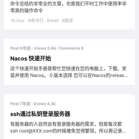
命令总结的非常全的文章，也是我们平时工作中使用率非
常高的操作命令
#Linux
#命令行
#shell
#脚本
Post 6年前
· Views 5.6k
· Comments 6
Nacos 快速开始
这个快速开始手册是帮忙您快速在您的电脑上，下载、安
装并使用 Nacos。 0.版本选择 您可以在Nacos的release
notes及博客中找到每个版本支持的功能的介绍，当前推
荐的稳定版本为1.1.4。 1.预备环境准备 Nacos 依赖 Java
环境来运行。如果您是从代码开始构建并运行Nacos，还
需要为此配置 Maven环境，请确保是在以下版本环境中安
Post 7年前
· Views 4.2k
装使用: 64 bit OS，支持 Linux/Unix/Mac/Windows，推
ssh通过私钥登录服务器
荐选用
有服务器的人自然会有登录服务器的需求，但是每次都
ssh root@XXX.com的时候难免觉得繁琐，所以再记录一
次通过私钥登录云服务器的过程 因为是云服务器所以不需