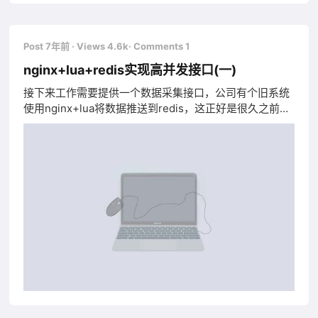
要去生成公钥，按照步骤绑定linux秘钥即可。 其实直接
使用ssh -i指定私钥也可以，但还是需要每次输入一样的
参数，所以直接在配置文件里面先配置即可，配置如下
Post 7年前
· Views 4.6k
· Comments 1
(ubuntu为例)： sudo vim
nginx+lua+redis实现高并发接口(一)
接下来工作需要提供一个数据采集接口，公司有个旧系统
使用nginx+lua将数据推送到redis，这正好是很久之前我
思考过的一个方案，所以新接口依然使用这种方式，并将
这一整套流程记录下来。 下面步骤以centos为例： 配置
lua环境(官网下载) mkdir /opt/lua wget
http://luajit.org/download/LuaJIT-2.0.5.tar.gz -O
/opt/lua/LuaJIT-2.0.5.tar.g tar -zxvf LuaJIT-2.0.5.tar.gz
make PREFIX=/opt/lua/target make install