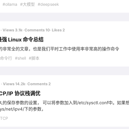
#ollama
#大模型
#deepseek
前
· Views 3.1k
· Comments 10
· Likes 2
强 Linux 命令总结
的非常全的文章，也是我们平时工作中使用率非常高的操作命令
#命令行
#shell
#脚本
前
· Views 14.2k
· Comments 2
 TCP/IP 协议栈调优
的保存参数的设置， 可以将参数加入到/etc/sysctl.conf中。
sys/net/ipv4/下的参数，
TCP