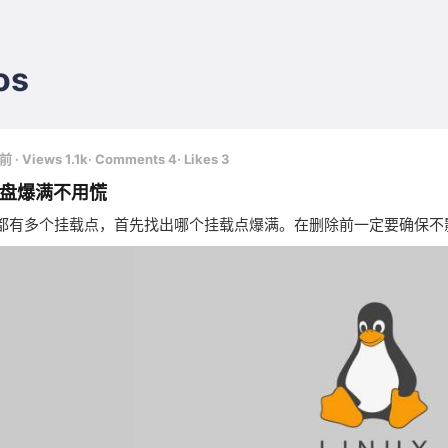
os
月前
· Views 1.1k
· Comments 4
· Likes 3
x磁盘爆满不用慌
都有多个挂载点，首先找出哪个挂载点爆满。在删除前一定要确保不