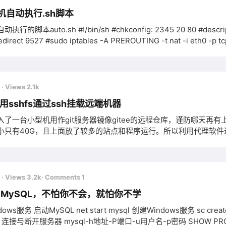
x开机自动执行.sh脚本
脚本auto.sh #!/bin/sh #chkconfig: 2345 20 80 #description:Server
edirect 9527 #sudo iptables -A PREROUTING -t nat -i eth0 -p tcp —
=/home/linux-nice echo "execute auto.sh" &gt; $DIR/aut
ed
前
· Views 2.1k
x使用sshfs通过ssh挂载远端机器
入了一台小型机用作git服务器镜像gitee的远程仓库，谨防哪天
小只有40G，且上面放了较多的站点和程序运行。所以利用代理软
访问，随后逐步的把一些个人站点全部一体化搬迁到这个小主机上面
前
· Views 3.2k
· Comments 1
行 MySQL，不怕你不会，就怕你不学
ows服务 启动MySQL net start mysql 创建Windows服务 sc crea
 连接与断开服务器 mysql-h地址-P端口-u用户名-p密码 SHOW PRO