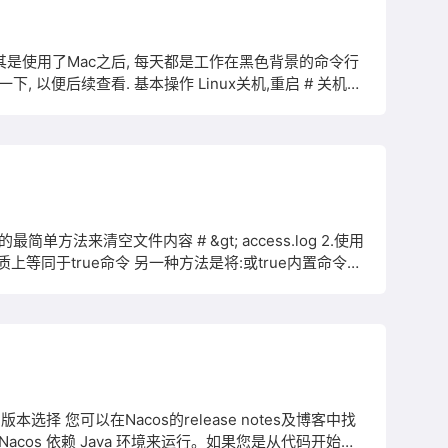
尤其是使用了Mac之后, 每天都是工作在黑色背景的命令行
, 以便后续查看. 基本操作 Linux关机,重启 # 关机
方法来清空文件内容 # &gt; access.log 2.使用
质上等同于true命令 另一种方法是将:或true内置命令的
gt; access.log 3. 使用带有 /dev/null 的 cat/cp/dd 应用程序清空文件 在 Linux
择 您可以在Nacos的release notes及博客中找
acos 依赖 Java 环境来运行。如果您是从代码开始构