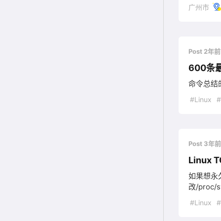
广州市
Post 2年
600条最
命令总结
#Linux
Post 3年
Linux
如果想永久
改/proc/
#Linux
#