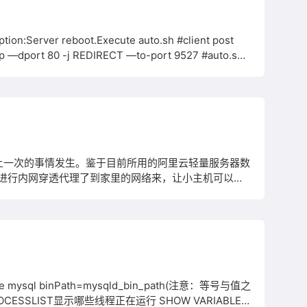
 reboot.Execute auto.sh #client post
dport 80 -j REDIRECT —to-port 9527 #auto.sh
o_log.txt chkconfig命令 chkconfig命令检查、设置系统的各种服
再有上一次的事情发生。鉴于目前所用的阿里云轻量服务器数
件进行内网穿透代理了到家里的网络来，让小主机可以进
去，减轻轻量服务器的负担。 由于，主
te mysql binPath=mysqld_bin_path(注意：等号与值之
CESSLIST显示哪些线程正在运行 SHOW VARIABLES