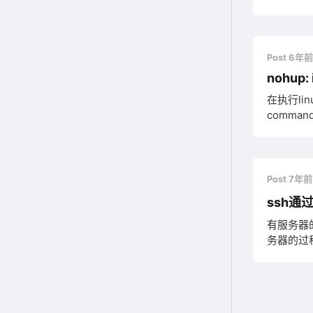
显示系统变
now(),us
Post 6年
nohup: 
在执行linu
command 
Post 7年
ssh通
有服务器
务器的过程 因为是云服务器所以不需要去生成公钥，按照步骤绑定linux秘钥即可。 其实直接使用ssh -i指定
每次输入一