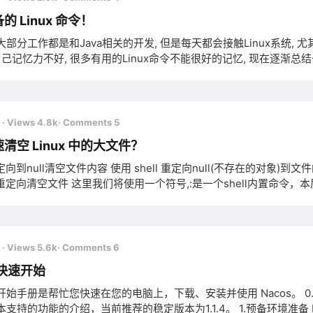
的 Linux 命令！
部分工作都是和Java相关的开发, 但是每天都会接触Linux系统, 
自己记忆力不好, 很多有用的Linux命令不能很好的记忆, 现在逐渐总结一下
CPU信息 # 查看系统内核信息 uname -a # 查看系统内核版本 cat
/proc/version #
前
· Views 4.8k
· Comments 5
清空 Linux 中的大文件？
定向到null清空文件内容 使用 shell 重定向null(不存在的对象)到文件的最简单
令重定向清空文件 这里我们将使用一个符号,:是一个shell内置命令，本
输出重定向到文件 # : &gt; access.log OR # true &
前
· Views 5.6k
· Comments 6
 快速开始
始手册是帮忙您快速在您的电脑上，下载、安装并使用 Nacos。 0.版本选
支持的功能的介绍，当前推荐的稳定版本为1.1.4。 1.预备环境准备 N