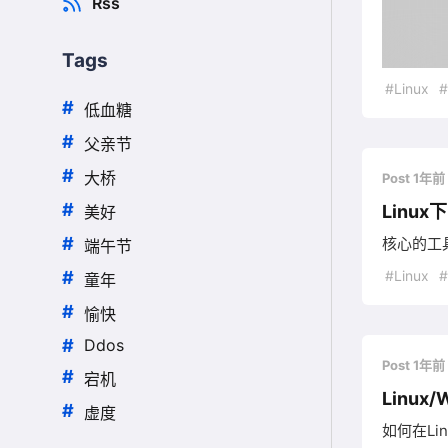
Rss
Tags
#Linux
#
低血糖
#
父亲节
#
大桥
Post 1年前
#
Linu
美好
#
核心的工
端午节
#
#Linux
童年
#
愉快
#
Ddos
Post 1年前
#
宕机
Linux
#
虚度
如何在Li