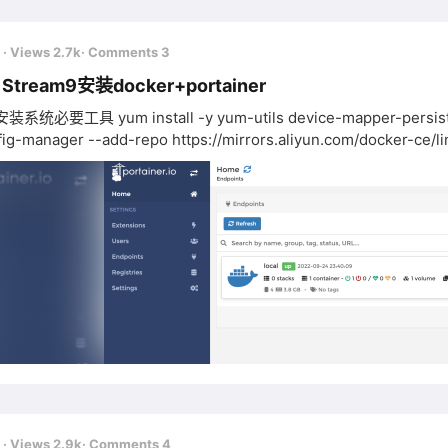
前
· Views 2.7k
· Comments 3
 Stream9安装docker+portainer
-utils device-mapper-persistent-data lvm2 然后添加软件源信息，以阿里源为例
-manager --add-repo https://mirrors.aliyun.com/docker-ce/linux/centos
m install -y --allowerasing docker-ce 启动docker sudo systemctl
start docker 查看docker版本 docker version 设置docker开机启动 
前
· Views 2.9k
· Comments 4