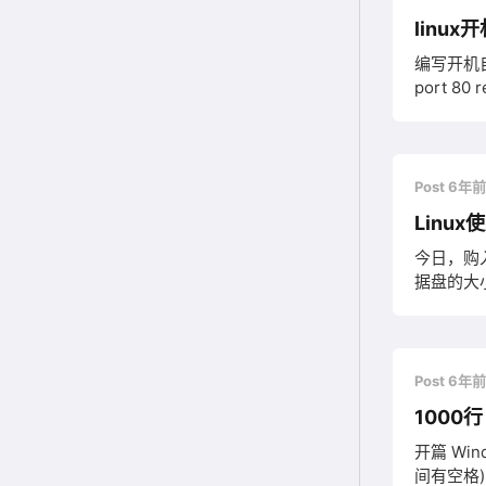
linu
编写开机自动执行的
port 80 r
log DIR
务。这是R
Post 6年
Linu
今日，购
据盘的大
行广域网
Post 6年
1000
开篇 Wind
间有空格)