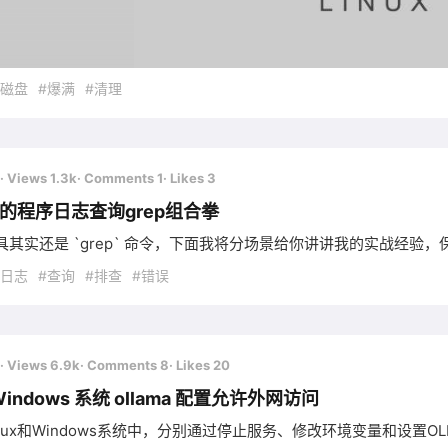
#磁盘
#爆满
#清理
· Views 1.3k
· Comments 1
· Likes 3
x下的程序日志查询grep组合拳
具其实还是 `grep` 命令，下面我将分场景给你讲讲我的实战经验
#日志
#查询
#排查
#错误
· Views 6.9k
· Comments 8
· Likes 20
/Windows 系统 ollama 配置允许外网访问
nux和Windows系统中，分别通过停止服务、修改环境变量和设置OLL