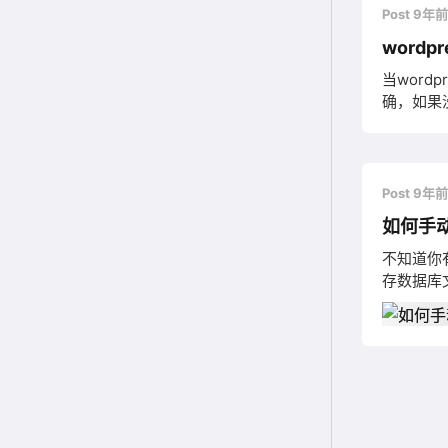
Post 9年
word
当wor
确，如果
模板文件格
winSC
Post 9年
如何手动
不知道你有
存数据库
略图缓存数