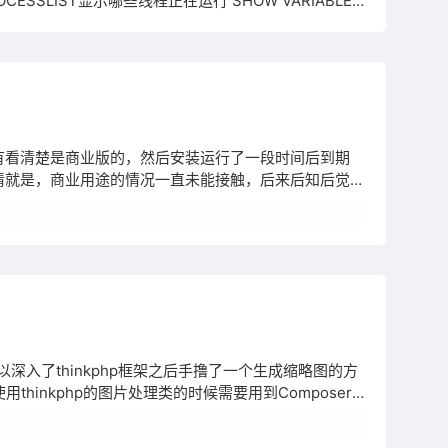
CESSLIST显示哪些线程正在运行 SHOW VARIABLES
示当前时间、用户名、数据库版本 SELECT
wer没有看清楚是商业版的，然后安装运行了一段时间后到期
是悲催的事情就是，商业用途的情况一直未能接触，后来后知后觉才
。 后来百般波折终于找到了原因，Windows的话需要用
入了thinkphp框架之后手撸了一个生成缩略图的方
hinkphp的图片处理类的时候需要用到Composer
是瞎折腾。 public function