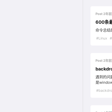
Post 2年
600条最
命令总结
#Linux
Post 2年
backdr
遇到的问题
是wind
#backdrop