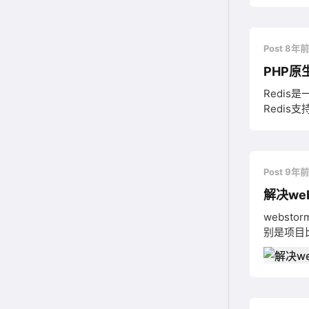
Post 8年
PHP原生
Redis
Redis支持
在Windows
是否连接成功 e
Post 9年
解决we
webs
别是项目比
以通过设