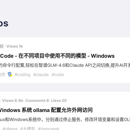
os
月前
· Views 1k
e Code - 在不同项目中使用不同的模型 - Windows
令行配置,轻松在智谱GLM-4.6和Claude API之间切换,提升AI开发效
州市
#coding
#claude
#code
· Views 6.9k
· Comments 8
· Likes 20
/Windows 系统 ollama 配置允许外网访问
nux和Windows系统中，分别通过停止服务、修改环境变量和设置OLL
#ollama
#大模型
#deepseek