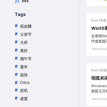
Rss
Tags
Post 1年前
#
低血糖
Win1
#
父亲节
在使用W
作或者娱
#
大桥
#Window
#
美好
#
端午节
#
童年
Post 2年
#
愉快
彻底关闭
#
Ddos
Wind
#
宕机
统就又开
#
虚度
#window