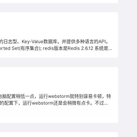
日志型、Key-Value数据库，并提供多种语言的API。
rted Set(有序集合); redis版本是Redis 2.6.12 系统是
连接 $redis-&gt;connect('127.0.0.1', 6379); //检测
脑配置稍低一点，运行webstorm就特别容易卡顿，特
的配置下，运行webstorm还是会稍微有点卡。不过可