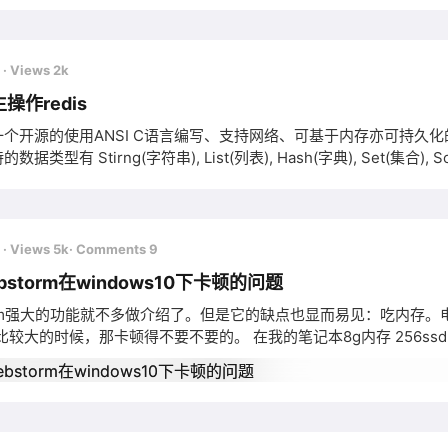
前
· Views 2k
操作redis
是一个开源的使用ANSI C语言编写、支持网络、可基于内存亦可持久化的
的数据类型有 Stirng(字符串), List(列表), Hash(字典), Set(集合), So
+Apache2.4+php5.6 连接: //实例化redis $redis = new Redis(); //
cho "Server is running: " .
前
· Views 5k
· Comments 9
bstorm在windows10下卡顿的问题
torm强大的功能就不多做介绍了。但是它的缺点也显而易见：吃内存。电
较大的时候，那卡顿得不要不要的。 在我的笔记本8g内存 256ssd
置 内存值大小来解决。