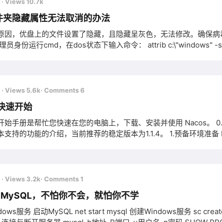
前
· Views 10.7k
件夹隐藏属性无法取消的办法
原因，优盘上的文件设置了隐藏，且隐藏呈灰色，无法修改。确保病
员身份运行cmd，在dos状态下输入命令： attrib c:\"windows" -s
前
· Views 5.6k
· Comments 6
 快速开始
始手册是帮忙您快速在您的电脑上，下载、安装并使用 Nacos。 0.版本选
支持的功能的介绍，当前推荐的稳定版本为1.1.4。 1.预备环境准备 N
，还需要为此配置 Maven环境，请确保是在以下版本环境中安装使用: 64 bit OS，支持 Linux/Unix/Mac/
前
· Views 3.2k
· Comments 1
行 MySQL，不怕你不会，就怕你不学
ows服务 启动MySQL net start mysql 创建Windows服务 sc crea