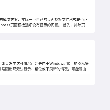
流行的解决方案，排除一下自己的页面模板文件格式是否正
ress页面模板选项没有显示的问题。 首先，排除页面
nt/thems/主题名称。如果是Linux服务器，可以用
如果发生这种情况可能是由于Windows 10上的图标缓
视频缩略图出现无法显示、错位或不刷新的情况，可能是由缩
db、thumbcache.db文件以手动重建Windows