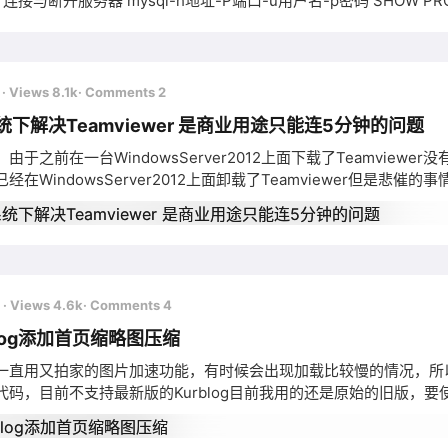
 连接与断开服务器 mysql-h地址-P端口-u用户名-p密码 SHOW PRO
量信息 数据库操作 查看当前数据库 SELECT DATABASE(); 显
er(),version(); 创建库 CREATE DATABASE[IF NOT
前
· Views 8.1k
· Comments 2
统下解决Teamviewer 是商业用途只能连5分钟的问题
由于之前在一台WindowsServer2012上面下载了Teamvie
经在WindowsServer2012上面卸载了Teamviewer但
安装过商业版之后，teamview的id就会被判断为商业用途的噩梦
的工具清理
前
· Views 4.6k
· Comments 4
blog添加首页缩略图压缩
一直用又拍家的图片加速功能，有时候会出现加载比较慢的情况，所以深
码，目前不支持最新版的Kurblog目前我用的还是原始的旧版，要使用t
，下面也贴一下Composer的安装方法，鉴于很久之前遇到过的问题，原来都