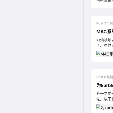
间有空格)
显示系统变
now(),us
Post 7年
MAC系
烦烦烦烦，
了。虽然已
发现原来是
清理软件
Post 8年
为kur
鉴于之前
法。以下代
来下载类库