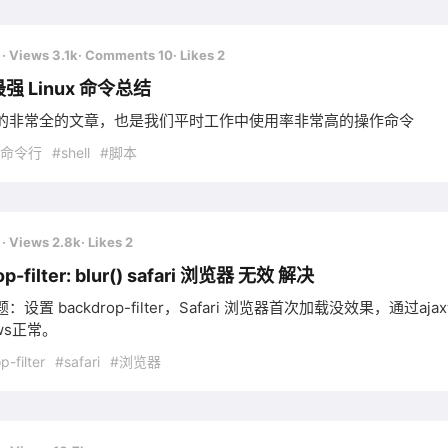
前
· Views 3.1k
· Comments 10
· Likes 2
强 Linux 命令总结
的非常全的文章，也是我们平时工作中使用率非常高的操作命令
#命令行
#shell
#脚本
前
· Views 2.8k
· Likes 2
op-filter: blur() safari 浏览器 无效 解决
：设置 backdrop-filter，Safari 浏览器首次加载没效果
ows正常。
-filter
#safari
#浏览器