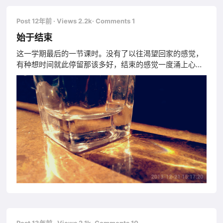
Post 12年前
· Views 2.2k
· Comments 1
始于结束
这一学期最后的一节课时。没有了以往渴望回家的感觉，
有种想时间就此停留那该多好，结束的感觉一度涌上心
间，沉闷的感觉无处可泄，好像被无形的压力压迫得喘不
过气来一般。 时间终究无情流于指尖，什么也没有带来，
却带走了岁月。 有人说相识是美好的，对，相识是美好
的。两个不相识的人，第一次见面回首的那刻是生活中最
美的一幅图画，两个人带着不安的心情相