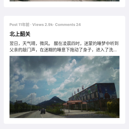
Post 11年前
· Views 2.9k
· Comments 24
北上韶关
翌日，天气晴，微风。 醒在凌晨四时，迷蒙的睡梦中听到
父亲的敲门声，在迷糊的睡意下拖动了身子，进入了洗漱
间清理了脸上一夜的污垢，南城北上韶关。（300公里）
这是我第一次是在不认识路的情况下出远门，匆忙拿上了
半残不废的导航仪。把家里的门窗紧锁后，摸着粘稠的黑
夜缓慢前行，由于当时的时间是凌晨四点二十分，天色仍
然是一片漆黑。骑着机车约莫还是能看