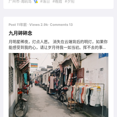
广州市·海鸥岛
#落日
#晚霞
#夕阳
Post 11年前
· Views 2.9k
· Comments 13
九月碎碎念
月明星稀夜，灯点人愿。 消失在云端背后的明灯，如果你
能感受到我的心，请让岁月待我一如当初。挥不去的事，
散不了的人，都一刹那成为永恒。 活于世上唯一的印记，
不过是纠缠的借口，最后各自安好，深埋的记忆或许都是
是每个人最初的痛。2014年9月9日 &nbsp; &nbsp;
&nbsp;