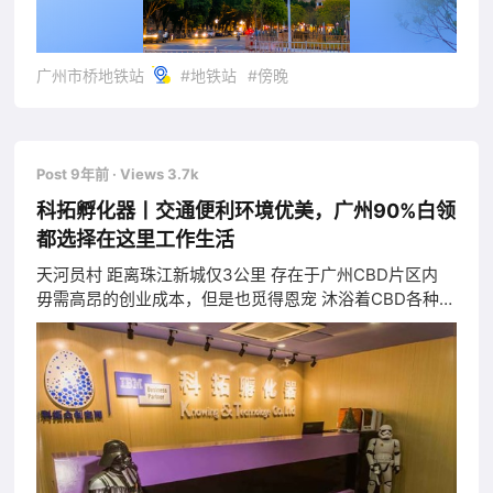
广州市桥地铁站
#地铁站
#傍晚
Post 9年前
· Views 3.7k
科拓孵化器丨交通便利环境优美，广州90%白领
都选择在这里工作生活
天河员村 距离珠江新城仅3公里 存在于广州CBD片区内
毋需高昂的创业成本，但是也觅得恩宠 沐浴着CBD各种高
大上气质 无疑是许多创业者的创梦天涯 选择在这里生活
也不错 租金只需要珠江新城的一半 同样享受各种交通便
利 和各种星级购物中心的乐趣 而科拓孵化器 这个来头不
小的孵化器 扎根在员村 是无数创客梦想发芽、生长的地
方 科拓孵化器 来头不小？那要看看到底是什