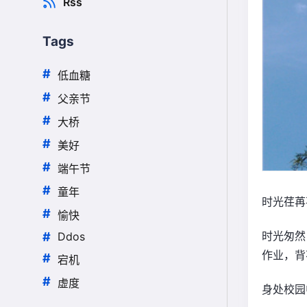
Rss
Tags
#
低血糖
#
父亲节
#
大桥
#
美好
#
端午节
#
童年
时光荏苒
#
愉快
时光匆然
#
Ddos
作业，背
#
宕机
#
虚度
身处校园