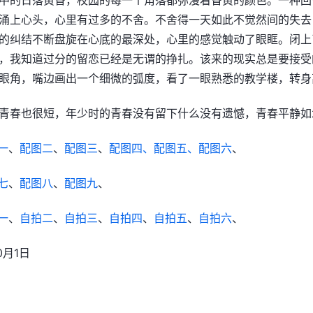
涌上心头，心里有过多的不舍。不舍得一天如此不觉然间的失去
的纠结不断盘旋在心底的最深处，心里的感觉触动了眼眶。闭上
，我知道过分的留恋已经是无谓的挣扎。该来的现实总是要接受
眼角，嘴边画出一个细微的弧度，看了一眼熟悉的教学楼，转身
青春也很短，年少时的青春没有留下什么没有遗憾，青春平静如
一
、
配图二
、
配图三
、
配图四、
配图五、
配图六
、
七
、
配图八
、
配图九
、
一
、
自拍二
、
自拍三
、
自拍四
、
自拍五
、
自拍六
、
0月1日