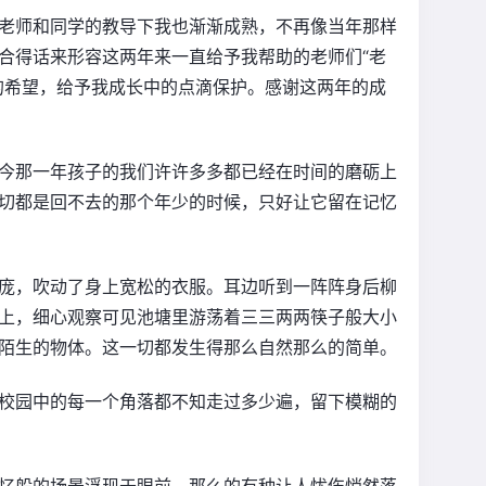
老师和同学的教导下我也渐渐成熟，不再像当年那样
合得话来形容这两年来一直给予我帮助的老师们“老
的希望，给予我成长中的点滴保护。感谢这两年的成
今那一年孩子的我们许许多多都已经在时间的磨砺上
切都是回不去的那个年少的时候，只好让它留在记忆
庞，吹动了身上宽松的衣服。耳边听到一阵阵身后柳
上，细心观察可见池塘里游荡着三三两两筷子般大小
陌生的物体。这一切都发生得那么自然那么的简单。
校园中的每一个角落都不知走过多少遍，留下模糊的
忆般的场景浮现于眼前，那么的有种让人忧伤悄然落