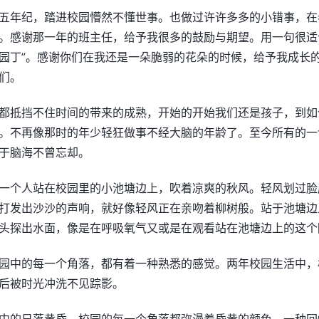
五年纪，踏进校园懵然不懂世事。也做过许许多多的小错事，在
。感谢那一年的班主任，给予我很多的鼓励与期望。用一句很适
园丁”。感谢你们在我还是一朵脆弱的花朵的时候，给予我成长
们。
都抵挡不住时间的带来的成熟，开始的开始我们还是孩子，到如
。不再像那时的年少轻狂做事不经大脑的年龄了。至今所有的一
于脑海不曾忘却。
一个人站在校园里的小池塘边上，吹着凉爽的秋风。轻风划过脸
打发出沙沙的声响，就好像轻风正在亲吻着柳树般。站于池塘边
头探出水面，像是在呼吸氧气又或是在观看站在池塘边上的这个
园中的每一个角落，都有着一种熟悉的感觉。两年校园生活中，
后被时光冲洗不见踪影。
中的日落黄昏，校园的每一个角落都弥漫着昏黄的颜色。一种回