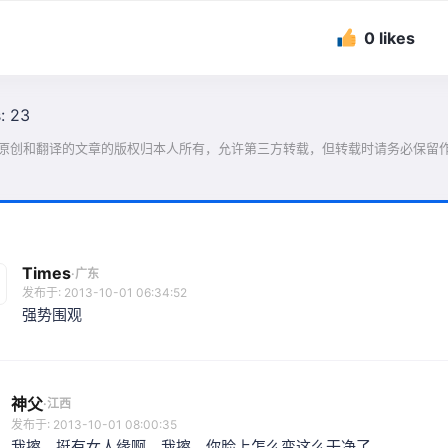
0 likes
: 23
原创和翻译的文章的版权归本人所有，允许第三方转载，但转载时请务必保留
Times
·
广东
发布于: 2013-10-01 06:34:52
强势围观
神父
·
江西
发布于: 2013-10-01 08:00:35
我擦，挺有女人缘啊。我擦，你脸上怎么变这么干净了