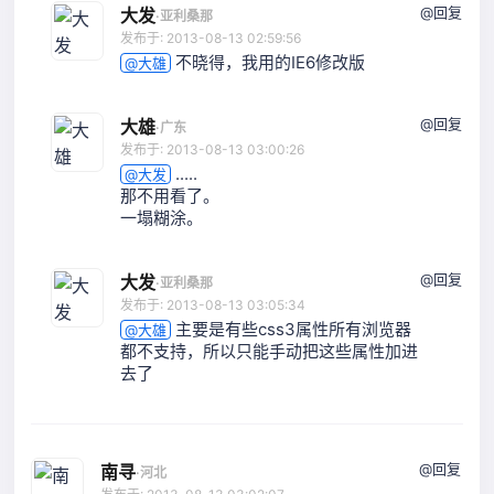
@回复
大发
·
亚利桑那
发布于: 2013-08-13 02:59:56
不晓得，我用的IE6修改版
@大雄
@回复
大雄
·
广东
发布于: 2013-08-13 03:00:26
.....
@大发
那不用看了。
一塌糊涂。
@回复
大发
·
亚利桑那
发布于: 2013-08-13 03:05:34
主要是有些css3属性所有浏览器
@大雄
都不支持，所以只能手动把这些属性加进
去了
@回复
南寻
·
河北