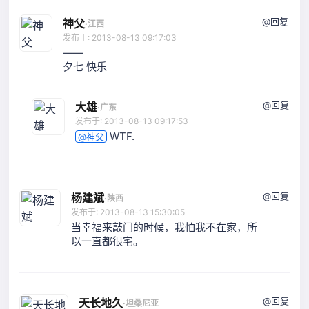
@回复
神父
·
江西
发布于: 2013-08-13 09:17:03
——
夕七 快乐
@回复
大雄
·
广东
发布于: 2013-08-13 09:17:53
WTF.
@神父
@回复
杨建斌
·
陕西
发布于: 2013-08-13 15:30:05
当幸福来敲门的时候，我怕我不在家，所
以一直都很宅。
@回复
天长地久
·
坦桑尼亚