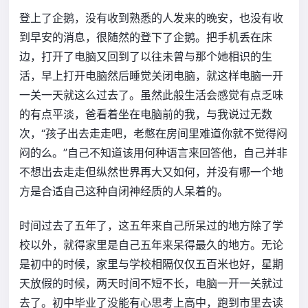
登上了企鹅，没有收到熟悉的人发来的晚安，也没有收
到早安的消息，很随然的登下了企鹅。把手机丢在床
边，打开了电脑又回到了以往未曾与那个她相识的生
活，早上打开电脑然后睡觉关闭电脑，就这样电脑一开
一关一天就这么过去了。虽然此般生活会感觉有点乏味
的有点平淡，爸看着坐在电脑前的我，与我说过无数
次，“孩子出去走走吧，老憋在房间里难道你就不觉得闷
闷的么。”自己不知道该用何种语言来回答他，自己并非
不想出去走走但纵然世界再大又如何，并没有哪一个地
方是合适自己这种自闭神经质的人呆着的。
时间过去了五年了，这五年来自己所呆过的地方除了学
校以外，就得家里是自己五年来呆得最久的地方。无论
是初中的时候，家里与学校相隔仅仅五百米也好，星期
天放假的时候，两天时间不短不长，电脑一开一关就过
去了。初中毕业了没能有心思考上高中，跑到市里去读