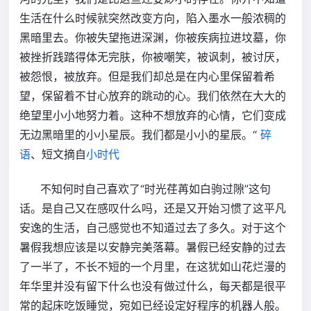
生活在什么时候就突然改变方向，陷入墨水一般浓稠的
黑暗里去。你被失望拖进深渊，你被疾病拉进坟墓，你
被挫折践踏得体无完肤，你被嘲笑，被讽刺，被讨厌，
被怨恨，被放弃。但是我们却总是在内心里保留着希
望，保留着不甘心放弃的跳动的心。我们依然在大大的
绝望里小小地努力着。这种不想放弃的心情，它们变成
无边黑暗里的小小星辰。我们都是小小的星辰。“
碎
语
、短文摘自
小时代
不知何时自己喜欢了“时光荏苒如白驹过隙”这句
话。是自己又在感叹什么吗，还是又开始习惯了这平凡
安逸的生活，自己感觉也不知道过去了多久。对于这个
暑假我想应该是以安静完美落幕。暑假已经安静的过去
了一半了，不长不短的一个月里，在这犹如山花烂漫的
年华里并没有留下什么也没有做过什么，每天都是很平
常的起床吃饭睡觉，宛如已经设定好程序的机器人般。