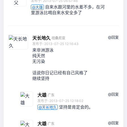
发布于: 2013-07-25 06:57:46
自来水跟河里的水差不多，在河
@大雄
里游泳比喝自来水安全多了
@回复
天长地久
·
坦桑尼亚
发布于: 2013-07-25 12:16:43
来非洲游泳
纯天然
无污染
话说你日记已经有自己风格了
继续坚持
@回复
大雄
·
广东
发布于: 2013-07-25 12:18:02
坚持是肯定会的。
@天长地久
@回复
大雄
·
广东