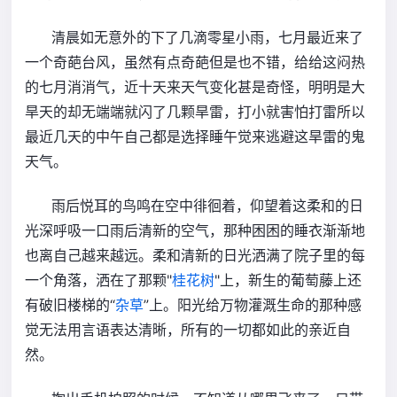
清晨如无意外的下了几滴零星小雨，七月最近来了
一个奇葩台风，虽然有点奇葩但是也不错，给给这闷热
的七月消消气，近十天来天气变化甚是奇怪，明明是大
旱天的却无端端就闪了几颗旱雷，打小就害怕打雷所以
最近几天的中午自己都是选择睡午觉来逃避这旱雷的鬼
天气。
雨后悦耳的鸟鸣在空中徘徊着，仰望着这柔和的日
光深呼吸一口雨后清新的空气，那种困困的睡衣渐渐地
也离自己越来越远。柔和清新的日光洒满了院子里的每
一个角落，洒在了那颗"
桂花树
"上，新生的葡萄藤上还
有破旧楼梯的“
杂草
”上。阳光
给万物灌溉生命的
那种感
觉无法用言语表达清晰，所有的一切都如此的亲近自
然。