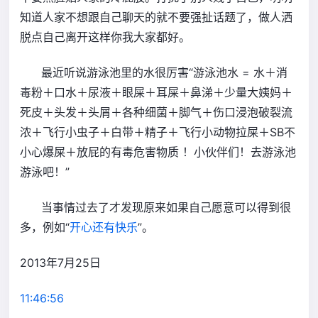
知道人家不想跟自己聊天的就不要强扯话题了，做人洒
脱点自己离开这样你我大家都好。
最近听说游泳池里的水很厉害“游泳池水 = 水＋消
毒粉＋口水＋尿液＋眼屎＋耳屎＋鼻涕＋少量大姨妈＋
死皮＋头发＋头屑＋各种细菌＋脚气＋伤口浸泡破裂流
浓＋飞行小虫子＋白带＋精子＋飞行小动物拉屎＋SB不
小心爆屎＋放屁的有毒危害物质 ！小伙伴们！去游泳池
游泳吧！”
当事情过去了才发现原来如果自己愿意可以得到很
多，例如“
开心还有快乐
”。
2013年7月25日
11:46:56