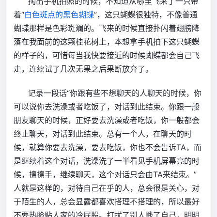
掏出手机拍照的时候，不知道从哪里飞来了一只带
着“
白色斑点的黑色蝴蝶
”，这只蝴蝶很独特，不像普通
蝴蝶那样是色彩斑斓的。飞来的时候直接扑闪着翅膀降
落在我面前的这颗桂花树上，本想拿手机拍下这只蝴蝶
的样子的，可惜每当我快要接近的时候蝴蝶都会自己飞
走，连续试了几次无果之后果断放弃了。
记录一段话“你跟有些不想聊天的人聊天的时候，你
可以说你去洗澡或者吃饭了，对话到此结束。你跟一般
朋友聊天的时候，正好要去洗澡或者吃饭，你一般都会
终止聊天，对话到此结束。总有一个人，在聊天的时
候，就算你要去洗澡，要去吃饭，你也不会告诉TA，而
是继续着这个对话，洗澡洗了一半看见手机屏幕亮的时
候，擦擦手，继续聊天，这个对话只会由TA来结束。”
人就是这样的，对待自己在乎的人，总会很是关心，对
于陌生的人，总会显露都喜欢搭理不搭理的，所以最好
不要热脸贴人家的冷屁股。打扰了别人贱了自己，明明