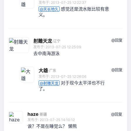
发布于: 2013-07-25 12:22:37
感觉还是流水账比较有意
@天长地久
义。
@回复
射雕天龙
·
辽宁
发布于: 2013-07-25 12:25:09
去中南海游泳
@回复
大雄
·
广东
发布于: 2013-07-25 12:26:06
对于现今太平洋也不行
@射雕天龙
了。
haze
@回复
·
新疆
发布于: 2013-07-25 14:10:12
诶？不是在睡觉么？ 懒熊