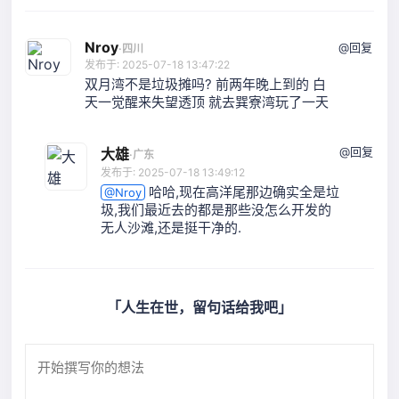
Nroy
@回复
·
四川
发布于: 2025-07-18 13:47:22
双月湾不是垃圾摊吗? 前两年晚上到的 白
天一觉醒来失望透顶 就去巽寮湾玩了一天
@回复
大雄
·
广东
发布于: 2025-07-18 13:49:12
哈哈,现在高洋尾那边确实全是垃
@Nroy
圾,我们最近去的都是那些没怎么开发的
无人沙滩,还是挺干净的.
「人生在世，留句话给我吧」